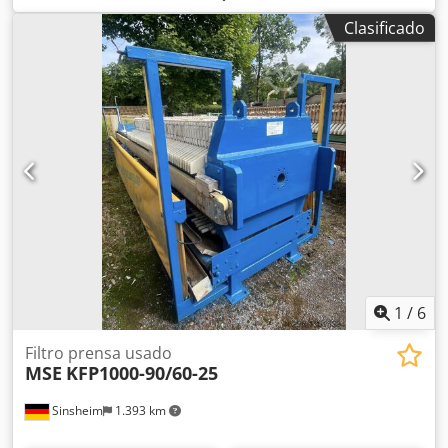
espiral y otras máquinas, pero debido a la quiebra de la
Clasificado
empresa, nunca se puso en funcionamiento. Su
funcionamiento es extremadamente eficiente en
comparación con los sistemas convencionales. Cjdpfx
Ahewcwbqs Ssha
1
/
6
Filtro prensa usado
MSE
KFP1000-90/60-25
Sinsheim
1.393 km