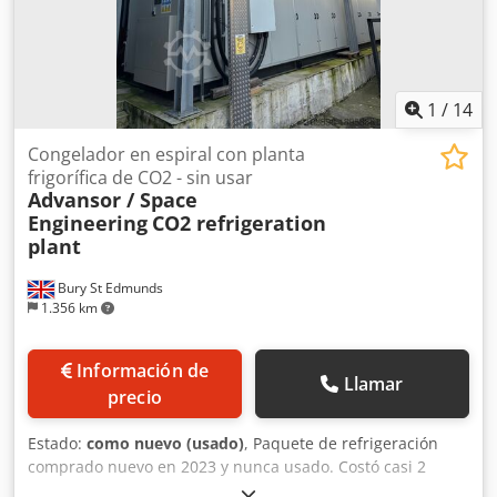
1
/
14
Congelador en espiral con planta
frigorífica de CO2 - sin usar
Advansor / Space
Engineering
CO2 refrigeration
plant
Bury St Edmunds
1.356 km
Información de
Llamar
precio
Estado:
como nuevo (usado)
, Paquete de refrigeración
comprado nuevo en 2023 y nunca usado. Costó casi 2
millones de libras; se instaló para operar un congelador en