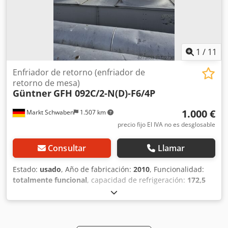
1
/
11
Enfriador de retorno (enfriador de
retorno de mesa)
Güntner
GFH 092C/2-N(D)-F6/4P
1.000 €
Markt Schwaben
1.507 km
precio fijo El IVA no es desglosable
Consultar
Llamar
Estado:
usado
, Año de fabricación:
2010
, Funcionalidad:
totalmente funcional
, capacidad de refrigeración:
172,5
kW (234,53 CV)
, tipo de corriente de entrada:
trifásico
,
peso total:
481 kg
, tensión de entrada:
400 V
,
Equipamiento:
placa de características disponible
,
Enfriador de mesa Güntner con dos ventiladores.