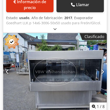
Información de
Llamar
precio
Estado:
usado
, Año de fabricación:
2017
, Evaporador
Goedhart LLK.p 14x6-3006-50x50 usado para Freón/Glicol.
Completo con 3 ventiladores Ziehl-Abegg FN050-
ZID.DC.A7P2 - 50/60 Hz - 1,0 kW - 1550 RPM - diámetro 500
Clasificado
mm y un caudal de aire total de 25.000 m³/h. Chedpfx
Asrlk Dcjh Ssa
1
/
8