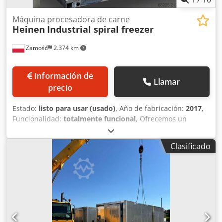
Máquina procesadora de carne
Heinen
Industrial spiral freezer
Zamość
2.374 km
Información de
Llamar
precio
Estado:
listo para usar (usado)
, Año de fabricación:
2017
,
Funcionalidad:
totalmente funcional
, Ofrecemos un
congelador en espiral industrial HEINEN Spiral Freezer
equipado con su cuadro eléctrico original, fabricado en
Clasificado
2017. Este equipo moderno está diseñado para la
congelación rápida de productos alimenticios, ideal para
plantas cárnicas, de aves, pescado y panadería, así como
para productores de comidas preparadas. El congelador
en espiral proporciona alta capacidad con un espacio
reducido, gracias a su cinta transportadora en espiral de
múltiples niveles. El HEINEN Spiral Freezer funciona a