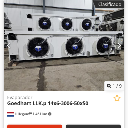
Dimensiones totales del bloque: 4100x840x580 mm
Clasificado
(LxAnxAl). Capacidad y ejemplo basado en: Codorlk H Rjpfx
Ah Ssha 47,9 kg de filete de pescado por estación. 32
estaciones de congelación de 47,0 litros. Temperatura del
producto de +10°C a -18°C. La duración de un ciclo es de
185 minutos incluyendo descongelación, carga y descarga.
Temperatura de evaporación de -34°C. Filete de pescado:
497,3 kg/h Capacidad y ejemplo basado en: 44,7 kg de
pescado y arenque por estación. 32 estaciones de
congelación de 47,0 litros. Temperatura del producto de
+10°C a -18°C. La duración de un ciclo es de 190 minutos
incluyendo desforjado, carga y descarga. Temperatura de
evaporación de -34°C. Plat y arenque: 451,0 kg/h
1
/
9
Evaporador
Goedhart
LLK.p 14x6-3006-50x50
Hillegom
1.461 km