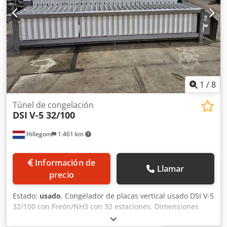
1
/
8
Túnel de congelación
DSI
V-5 32/100
Hillegom
1.461 km
Información de
Llamar
precio
Estado:
usado
, Congelador de placas vertical usado DSI V-5
32/100 con Freón/NH3 con 32 estaciones. Dimensiones
interiores 1 estación: 810x100x580 mm (LxAnxAl).