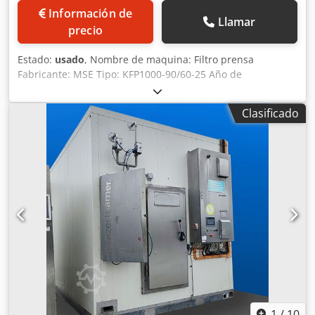
Información de
Llamar
precio
Estado:
usado
, Nombre de maquina: Filtro prensa
Fabricante: MSE Tipo: KFP1000-90/60-25 Año de
fabricación: 2010 Tipo de construcción: Prensa de vigas
laterales Presión del filtro: 15 bar Contenido del filtro:
Clasificado
Aproximadamente 1177 litros (ampliable a 1766 litros)
Salida: Abierto Área de filtrado: Aproximadamente 101 m2
(ampliable a 152 m2) Tamaño Placas: 1000 x 1000 mm
Número placas: 60 (ampliable a 90) Material de placas:
Polipropileno Transporte placa: Automático Csdpfxermmp
Ij Ah Seha Sistema lavado telas: No Espesor de torta: 25
mm Fuerza de cierre: 350 bar Dimensiones: Largo 7900 x
ancho 1950 x alto 2000 mm Peso en vacío:
aproximadamente 1400 kg Documentación técnica: Si
Accesorios: Bandejas de goteo, 25 placas de repuesto,
armario de control, sistema hidráulico, barrera de luz.
Condición: Usado Precio: Bajo demanda
1
/
10