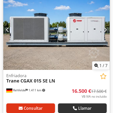
de la producción se garantiza una larga vida útil y un
entre niveles: 65 mm Ventajas del congelador en espiral
consumo seguro. TAMAÑO: 10.000x2.940x3.100 mm
HEINEN: Alta eficiencia con mínima ocupación de espacio:
CABINA: 7.000x2.600x2.200 mm CAPACIDAD: 6.500–8.000
la cinta en espiral permite largos tiempos de congelación
KG/24H MOTOR: 65 HP DORIN Chodjydlv Depfx Ah Ssa
en un área reducida. Parámetros de congelación
DESCONGELACIÓN: 36 KW RESISTENCIA EVAPORADOR:
repetibles: el preciso cuadro eléctrico de 2017 garantiza
4x630 mm VENTILADOR DE CHOQUE PANEL COMPLETO DE
un proceso estable. Flexibilidad de uso: apto para congelar
ACERO INOXIDABLE DE 200 mm
una amplia gama de productos alimenticios. Mejor calidad
del producto: la congelación rápida reduce la pérdida de
jugos y mantiene la estructura y el sabor. Construcción en
acero inoxidable: fácil de limpiar, alta higiene y larga vida
útil en uso industrial.
1
/
7
Enfriadora
Trane
CGAX 015 SE LN
16.500 €
Rehfelde
1.411 km
17.500 €
VB IVA no incluído
Consultar
Llamar