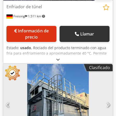
Enfriador de túnel
Freising
1.511 km
Información de
Llamar
precio
Estado:
usado
, Rociado del producto terminado con agua
fría para enfriamiento a aproximadamente 40 °C. Permite
un etiquetado limpio y genera vacío en la botella. Incluye
torre de enfriamiento para el recirculado del agua de
Clasificado
rociado del enfriador de túnel. Cjdpjw Tmpdefx Ah Ssha