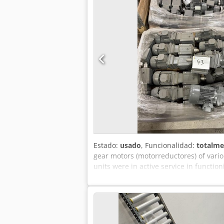
farmacéutica, la artesanía o la industr
forma rentable y sostenible. Incluso 
como estanterías para la preparación 
Estado:
usado
, Funcionalidad:
totalme
gear motors (motorreductores) of vario
units were in active service in funct
pallets - Mixed powers: from 0.18 kW t
configurations - Standard mounting: B3
IP55 protection class ═════ ABOUT LE
Germany in 1947. LENZE gear motors are
Reusability in industrial application