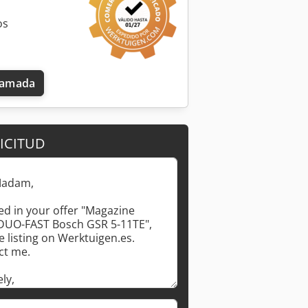
os
llamada
ICITUD