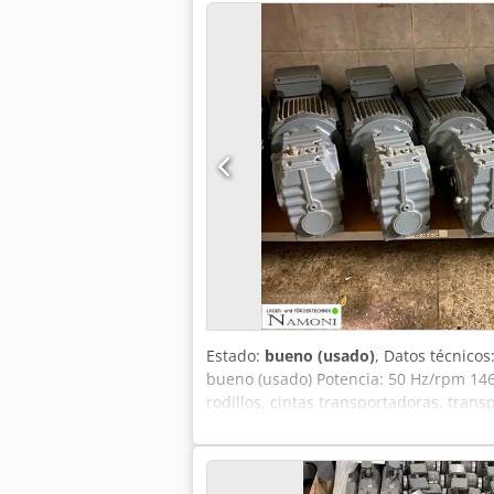
Estado:
bueno (usado)
, Datos técnico
bueno (usado) Potencia: 50 Hz/rpm 146
rodillos, cintas transportadoras, tran
socio competente! Estaremos encantado
simplemente indíquenos sus necesidade
profesionales. Ya hemos llevado a cabo