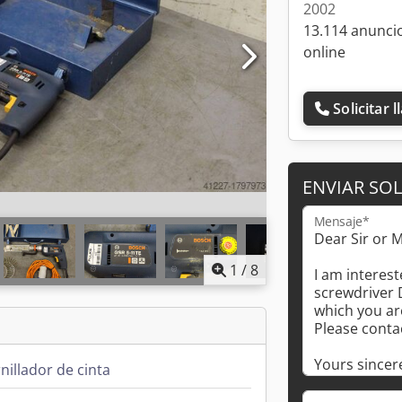
2002
13.114 anunci
online
Solicitar 
ENVIAR SOL
Mensaje*
1
/
8
nillador de cinta