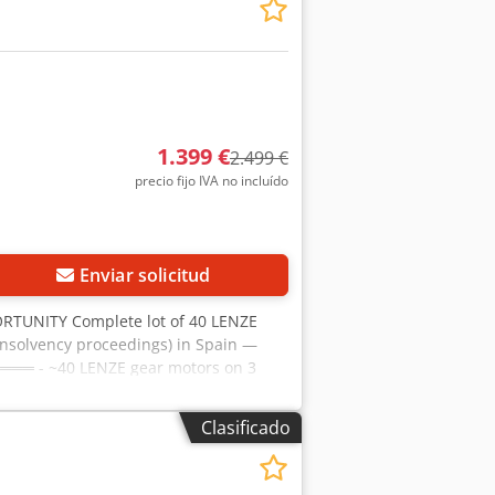
procesos y el flujo de materiales de
zados o componentes complementarios
1.399 €
2.499 €
precio fijo IVA no incluído
Enviar solicitud
RTUNITY Complete lot of 40 LENZE
(insolvency proceedings) in Spain —
═════ - ~40 LENZE gear motors on 3
haft, helical-bevel and worm gear
230/400V three-phase, 50 Hz - Mostly
Clasificado
f drive technology, founded in
lability of spare parts worldwide -
rands ═════ CONDITION ═════ - Used