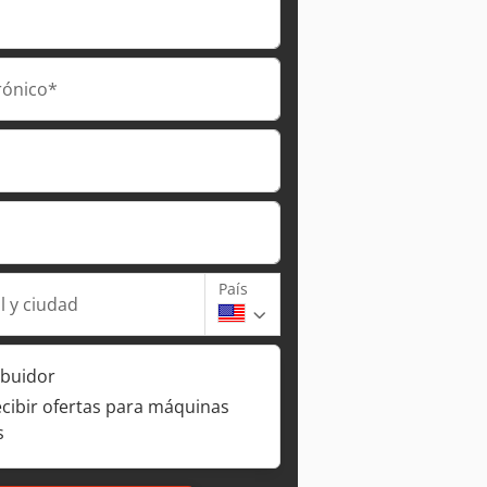
rónico*
País
l y ciudad
ibuidor
ecibir ofertas para máquinas
s