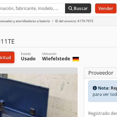
Buscar
Vender
anuales y atornilladores a batería
ID del anuncio: A179-7973
-11TE
Estado
Ubicación
icitud
Usado
Wiefelstede
Proveedor
Nota:
Reg
para ver tod
Registrado de