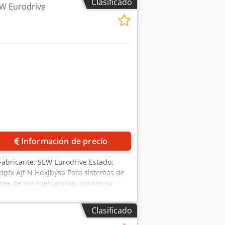
Clasificado
EW Eurodrive
Información de precio
Fabricante: SEW Eurodrive Estado:
dpfx Ajf N Hdxjbysa Para sistemas de
carga de sus mercancías, ¡somos su
 de diseño o montaje. Para ello,
a y nuestra excelente red de
Clasificado
mo la logística, la industria