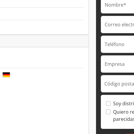
Nombre*
Correo elect
Teléfono
Empresa
E
Código posta
Soy distr
Quiero r
parecida