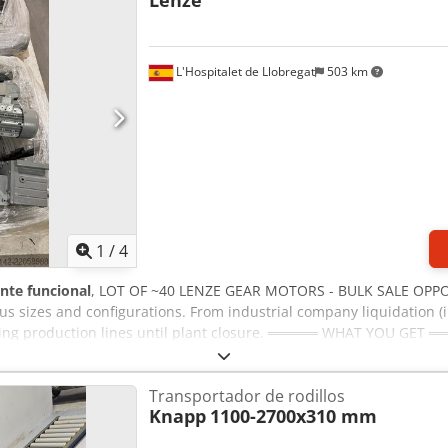
Lenze
ia electrónica. Juntos encontraremos soluciones para optimizar sus 
podemos ofrecerle sistemas de clasificación totalmente automati
de pedidos o contenedores.
L'Hospitalet de Llobregat
503 km
1
/
4
nte funcional
, LOT OF ~40 LENZE GEAR MOTORS - BULK SALE OPPO
us sizes and configurations. From industrial company liquidation 
ioning production lines until plant closure. ═════ WHAT YOU GET 
o approximately 7.5 kW - Various gearbox types: coaxial, parallel s
, B5, B14 mixed - Some units include integrated brakes - Voltage: 
Transportador de rodillos
NZE ═════ LENZE is one of the leading European manufacturers o
Knapp
1100-2700x310 mm
 known for: - Premium build quality - Long service life - Wide avai
s across all sectors - Excellent resale value compared to other b