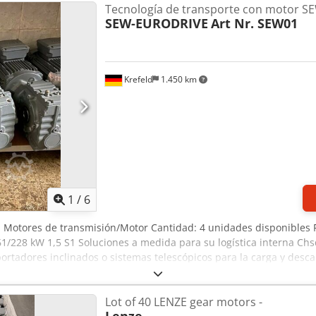
Tecnología de transporte con motor S
SEW-EURODRIVE
Art Nr. SEW01
Krefeld
1.450 km
1
/
6
s: Motores de transmisión/Motor Cantidad: 4 unidades disponibles 
1/228 kW 1,5 S1 Soluciones a medida para su logística interna Chs
sportadores inclinados o sistemas telescópicos para la carga y des
s de elaborar una oferta personalizada o asesorarle en cuestiones
s y las condiciones locales. Aproveche nuestra amplia experienci
Lot of 40 LENZE gear motors -
 proyectos con éxito para empresas de los sectores más diversos, co