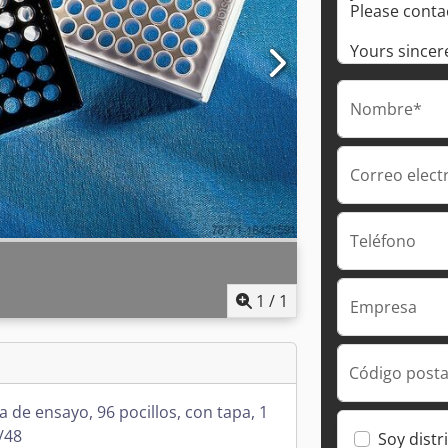
Nombre*
Correo elect
Teléfono
1
/
1
Empresa
Código posta
a de ensayo, 96 pocillos, con tapa, 1
/48
Soy distr