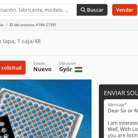
Buscar
Vender
io
ID del anuncio: A184-21591
 tapa, 1 caja/48
Estado
Ubicación
 solicitud
Nuevo
Győr
ENVIAR SOL
Mensaje*