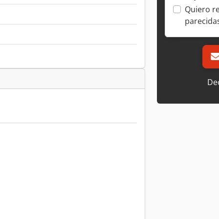
Quiero r
parecida
Dec