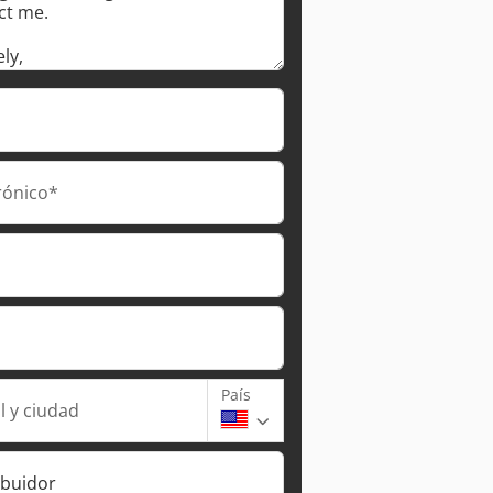
Pedir más fotos
rónico*
País
l y ciudad
ibuidor