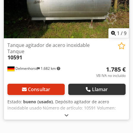
1
/
9
Tanque agitador de acero inoxidable
Tanque
10591
1.785 €
Delmenhorst
1.682 km
VB IVA no incluído
Consultar
Llamar
Estado:
bueno (usado)
, Depósito agitador de acero
inoxidable usado Número de artículo: 10591 Volumen:
1600 l Tipo: Horizontal, sobre 4 patas Altura de las patas:
230 mm Material (en contacto con el producto): 1.4301 /
AISI304 Diseño: Doble camisa Tapa abovedada, diámetro:
452 mm Presión de funcionamiento, según la placa de