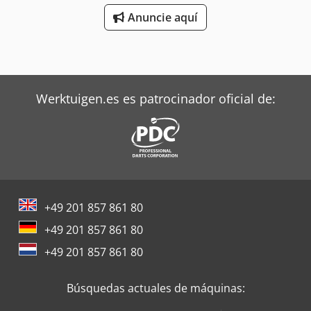
características: ATM Dimensiones del depósito: Diámetro
Anuncie aquí
exterior: 1215 mm Altura total: 1755 mm Anchura total:
1510 mm Longitud total: 2325 mm Materiales:
Dsdpfxohtnmhe Abieck Interior: 1.4301 / AISI 304 Exterior:
1.4301 / AISI 304 Equipamiento: Placa de características:
No Diámetro de la salida: 65 mm Distancia entre la salida y
Werktuigen.es es patrocinador oficial de:
el fondo: 195 mm Doble camisa Diversas conexiones
Agitador con elemento agitador de barra
+49 201 857 861 80
+49 201 857 861 80
+49 201 857 861 80
Búsquedas actuales de máquinas: