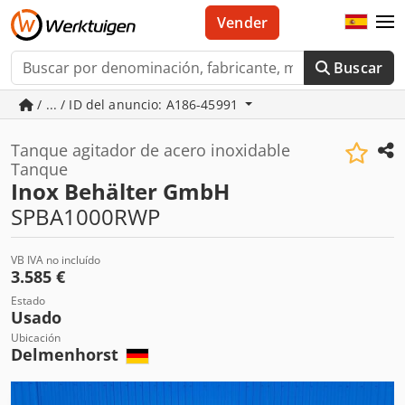
Vender
Buscar
/ ... / ID del anuncio: A186-45991
Tanque agitador de acero inoxidable
Tanque
Inox Behälter GmbH
SPBA1000RWP
VB IVA no incluído
3.585 €
Estado
Usado
Ubicación
Delmenhorst