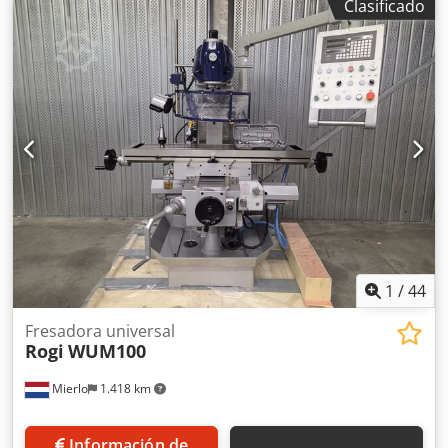
Clasificado
Distancia mesa – punta del husillo (mín. – máx.) 0 – 110 –
560 mm Velocidad de avance X/Y 1 – 2000 mm/min
Herramienta – sistema de cambio rápido SF 32 Rango de
velocidad continuamente variable 100 – 9200 rpm Potencia
de accionamiento 5 kW Requisitos de espacio (An x Pr x Al)
1500 x 1480 x 2330 mm
1
/
44
Fresadora universal
Rogi
WUM100
Mierlo
1.418 km
Información de