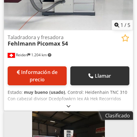
1
/
5
Taladradora y fresadora
Fehlmann
Picomax 54
Reiden
1.204 km
Información de
Llamar
precio
Estado:
muy bueno (usado)
, Control: Heidenhain TNC 310
Con cabezal divisor Dcedpfowkrn Iex Ak Hek Recorridos
X/Y/Z 500/ 250/ 160 mm Recorrido ancho 480 mm
Superficie de sujeción (L x An) 885 x 320 mm Carga máxima
Clasificado
de la mesa 250 kg Tabla de distancia - punta del husillo 0 –
605 mm Velocidad de avance X/Y 1 – 2000 mm/min
Velocidad de avance Z 1 – 1200 mm/min Herramienta –