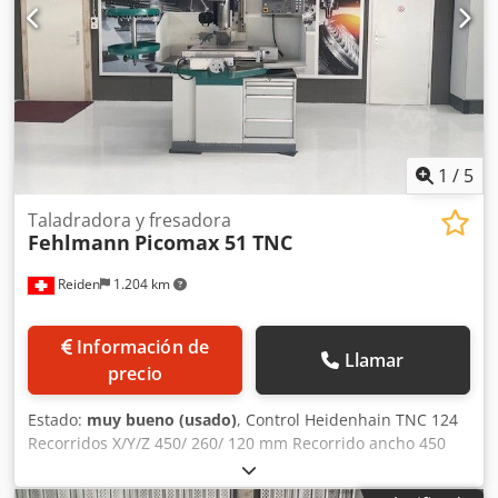
1
/
5
Taladradora y fresadora
Fehlmann
Picomax 51 TNC
Reiden
1.204 km
Información de
Llamar
precio
Estado:
muy bueno (usado)
, Control Heidenhain TNC 124
Recorridos X/Y/Z 450/ 260/ 120 mm Recorrido ancho 450
mm Superficie de sujeción (L x An) 770 x 320 mm
Dcsdpfewk Edpox Ak Hok Carga máxima de la mesa 100 kg