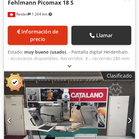
Fehlmann
Picomax 18 S
Reiden
1.204 km
Información de
Llamar
precio
Estado:
muy bueno (usado)
, - Pantalla digital Heidenhain.
- Accesorios disponibles. Recorridos: X – recorrido 280 mm
Y – recorrido 210 mm Dcjdpfx Ajw Hqf Rsk Hok Mesa
cruzada KS 255 D Velocidades del husillo 135 – 4.500 rpm
Clasificado