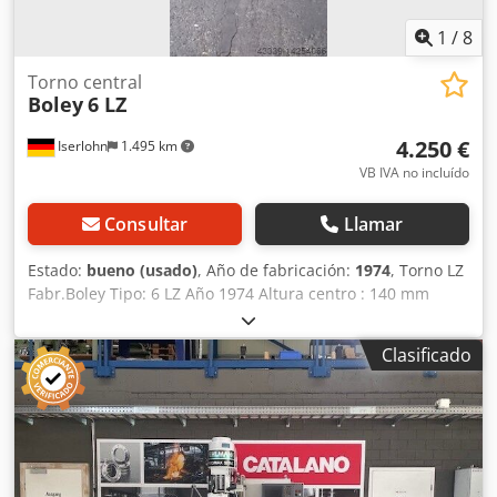
rectificado 2x enchufes de 220V en uso *
1
/
8
Torno central
Boley
6 LZ
4.250 €
Iserlohn
1.495 km
VB IVA no incluído
Consultar
Llamar
Estado:
bueno (usado)
, Año de fabricación:
1974
, Torno LZ
Fabr.Boley Tipo: 6 LZ Año 1974 Altura centro : 140 mm
Distancia entre ejes : 500 mm velocidad del husillo : 28-
3550 rpm Dcodeqw U Uwjpfx Ak Hsk diámetro del husillo :
Clasificado
32 mm Dispositivo de pinza de sujeción, mandril de 3
mordazas, portaherramientas de cambio rápido Parat .
Documentación de la máquina disponible, la máquina
puede ser demostrada bajo poder.