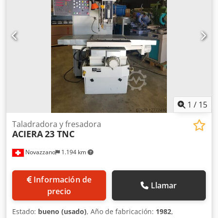
sistema de cambio rápido SF 32 Rango de velocidad
continuamente variable 9200 rpm Potencia de
accionamiento 5 kW Requisitos de espacio (An x Pr x Al)
1850 x 2550 x 2400 mm
1
/
15
Taladradora y fresadora
ACIERA
23 TNC
Novazzano
1.194 km
Información de
Llamar
precio
Estado:
bueno (usado)
, Año de fabricación:
1982
,