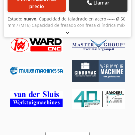
Llamar
precio
Estado:
nuevo
, Capacidad de taladrado en acero ----- Ø 50
mm / (M16) Capacidad de fresado con fresa cilíndrica máx.
----- Ø 25 mm Capacidad de fresado con fresa plana máx. -
---- Ø 125 mm Cono del eje ----- ISO 40 Cabezal de fresado
giratorio ----- 360° Velocidad del eje vertical ----- 45 - 1660
rpm (11) Distancia entre el eje vertical y la mesa ----- 175-
520 mm Recorrido del eje X ----- 750 mm Recorrido del eje
Y ----- 250 mm Recorrido del eje Z ----- 400 mm Número de
avances ----- 9 Avance de la mesa en el eje X ----- 24-402
mm/min Avance de la mesa en el eje Y ----- 24-402 mm/min
Avance rápido en el eje Z ----- 660 mm/min Mesa de
trabajo ----- 1270 x 260 mm Tamaño/número/distancia de
las ranuras en T ----- 14 mm / 3 / 63 mm Peso máximo
admisible ----- 250 kg Potencia del motor ----- 2,2 kW / 400 V
Peso ----- 1400 kg INCLUYE * Pantalla digital de 3 ejes SINO
* Panel de control de lujo * Iluminación LED Dcedsga
Twijpfx Ak Hek * Sistema de refrigeración * Lubricación
centralizada * Portaherramientas de fresado de 32 mm *
Protector CE * Portapinzas ISO40, incluyendo pinzas *